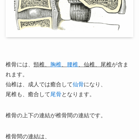
椎骨には、
頸椎、
胸椎
、
腰椎
、仙椎、尾椎
が含ま
れます。
仙椎は、成人では癒合して
仙骨
になり、
尾椎も、癒合して
尾骨
となります。
椎骨の上下の連結が椎骨間の連結です。
椎骨間の連結は、