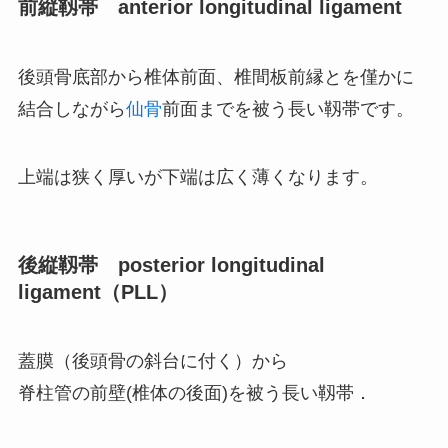
前縦靱帯 anterior longitudinal ligament
後頭骨底部から椎体前面、椎間板前縁とを僅かに
結合しながら
仙骨
前面までを被う長い靱帯です。
上端は狭く厚いが下端は広く薄くなります。
後縦靱帯 posterior longitudinal
ligament（PLL）
蓋膜（後頭骨の斜台に付く）から
脊柱管の前壁(椎体の後面)を被う長い靱帯．