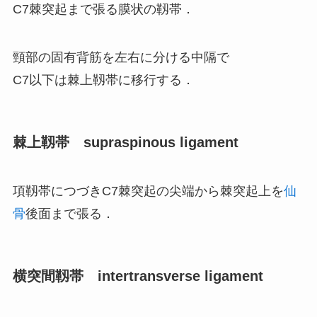
C7棘突起まで張る膜状の靱帯．
頸部の固有背筋を左右に分ける中隔で
C7以下は棘上靱帯に移行する．
棘上靱帯 supraspinous ligament
項靱帯につづきC7棘突起の尖端から棘突起上を
仙
骨
後面まで張る．
横突間靱帯 intertransverse ligament