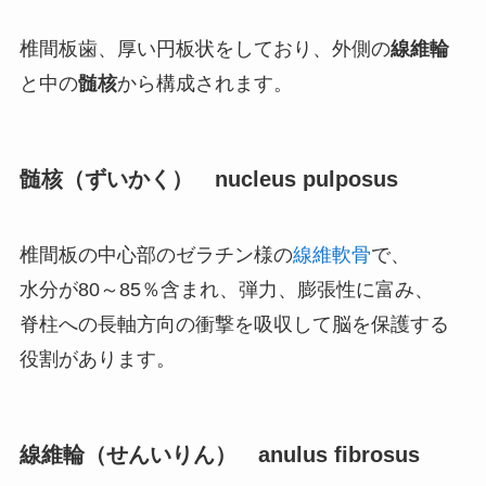
椎間板歯、厚い円板状をしており、外側の
線維輪
と中の
髄核
から構成されます。
髄核（ずいかく） nucleus pulposus
椎間板の中心部のゼラチン様の
線維軟骨
で、
水分が80～85％含まれ、弾力、膨張性に富み、
脊柱への長軸方向の衝撃を吸収して脳を保護する
役割があります。
線維輪（せんいりん） anulus fibrosus