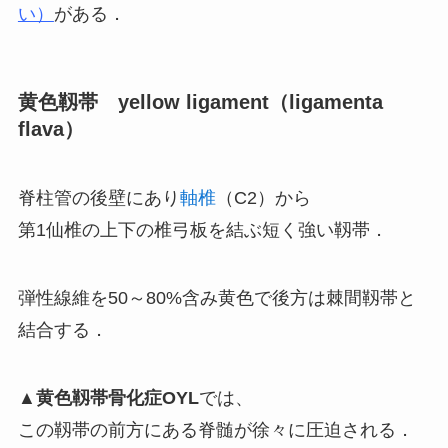
い）
がある．
黄色靱帯 yellow ligament（ligamenta
flava）
脊柱管の後壁にあり
軸椎
（C2）から
第1仙椎の上下の椎弓板を結ぶ短く強い靱帯．
弾性線維を50～80%含み黄色で後方は棘間靱帯と
結合する．
▲
黄色靱帯骨化症OYL
では、
この靱帯の前方にある脊髄が徐々に圧迫される．