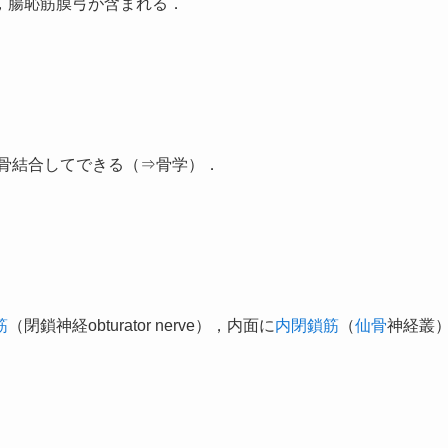
，腸恥筋膜弓が含まれる．
に骨結合してできる（⇒骨学）．
筋
（閉鎖神経obturator nerve），内面に
内閉鎖筋
（
仙骨
神経叢