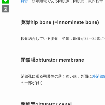
寛骨
，靱帯組織である閉鎖膜，閉鎖管，鼠径靱帯
寛骨hip bone (=innominate bone)
軟骨結合している腸骨，坐骨，恥骨が22～25歳
閉鎖膜obturator membrane
閉鎖孔に張る靱帯性の薄く強い膜．外面に
外閉鎖
の一部が付く．
閉鎖管obturator canal