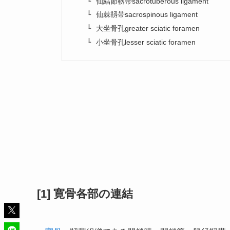
仙結節靱帯sacrotuberous ligament
仙棘靱帯sacrospinous ligament
大坐骨孔greater sciatic foramen
小坐骨孔lesser sciatic foramen
[1] 寛骨各部の連結