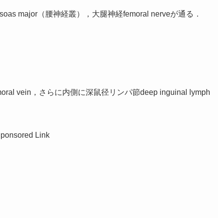
psoas major（腰神経叢），大腿神経femoral nerveが通る．
ral vein，さらに内側に深鼠径リンパ節deep inguinal lymph
ponsored Link