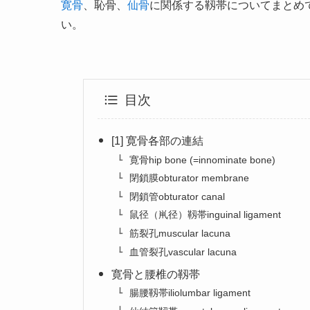
寛骨
、恥骨、
仙骨
に関係する靱帯についてまとめ
い。
目次
[1] 寛骨各部の連結
寛骨hip bone (=innominate bone)
閉鎖膜obturator membrane
閉鎖管obturator canal
鼠径（鼡径）靱帯inguinal ligament
筋裂孔muscular lacuna
血管裂孔vascular lacuna
寛骨と腰椎の靱帯
腸腰靱帯iliolumbar ligament