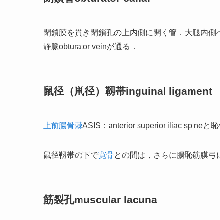
閉鎖膜を貫き閉鎖孔の上内側に開く管．大腿内側へ下る閉鎖神経o
静脈obturator veinが通る．
鼠径（鼡径）靱帯inguinal ligament
上前腸骨棘
ASIS：anterior superior iliac
鼠径靱帯の下で
寛骨
との間は，さらに腸恥筋膜弓
筋裂孔muscular lacuna