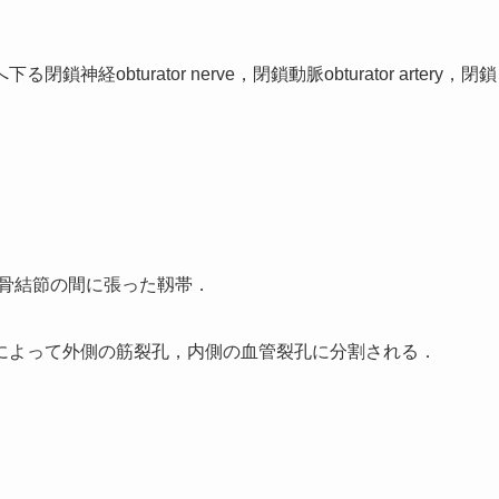
bturator nerve，閉鎖動脈obturator artery，閉鎖
 spineと恥骨結節の間に張った靱帯．
によって外側の筋裂孔，内側の血管裂孔に分割される．