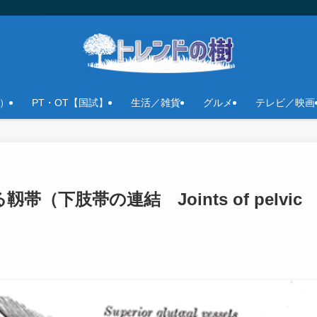
）
PT・OT【国試】
生活／雑貨
グルメ
テレビ／映画
下肢帯の連結 Joints of pelvic