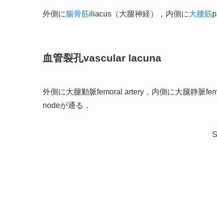
外側に
腸骨筋
iliacus（大腿神経），内側に
大腰筋
血管裂孔vascular lacuna
外側に大腿動脈femoral artery，内側に大腿静脈femo
nodeが通る．
S