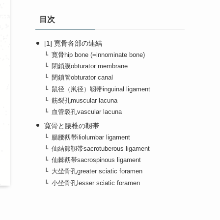
目次
[1] 寛骨各部の連結
寛骨hip bone (=innominate bone)
閉鎖膜obturator membrane
閉鎖管obturator canal
鼠径（鼡径）靱帯inguinal ligament
筋裂孔muscular lacuna
血管裂孔vascular lacuna
寛骨と腰椎の靱帯
腸腰靱帯iliolumbar ligament
仙結節靱帯sacrotuberous ligament
仙棘靱帯sacrospinous ligament
大坐骨孔greater sciatic foramen
小坐骨孔lesser sciatic foramen