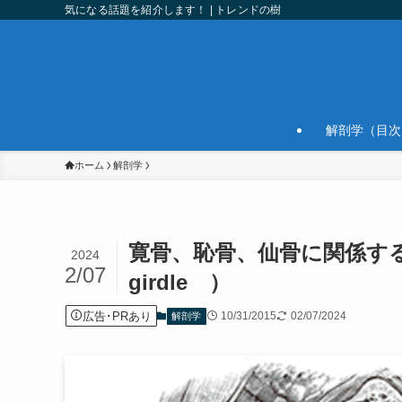
気になる話題を紹介します！ | トレンドの樹
解剖学（目次
ホーム
解剖学
寛骨、恥骨、仙骨に関係する靱帯（
2024
2/07
girdle ）
広告･PRあり
10/31/2015
02/07/2024
解剖学