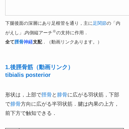
下腿後面の深層にあり足根管を通り，主に
足関節
の「内
※
がえし」,内側縦アーチ
の支持に作用．
全て
脛骨
神経
支配
．（動画リンクあります。）
1.後脛骨筋（動画リンク）
tibialis posterior
形状は，上部で
脛骨
と
腓骨
に広がる羽状筋，下部
で
腓骨
方向に広がる半羽状筋．腱は内果の上方，
前下方で触知できる．