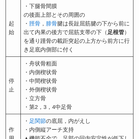
・下腿骨間膜
の後面上部とその周囲の
起
・
脛骨
，
腓骨
腱は長趾屈筋腱の下から前に
始
出て内果の後方で屈筋支帯の下（
足根管
）
を通り踵骨の載距突起の上方から前方に行
き足底内側部に付く
・舟状骨粗面
・内側楔状骨
停
・中間楔状骨
止
・外側楔状骨
・立方骨
・第2，3，4中足骨
・
足関節
の底屈，内がえし
作
・内側縦アーチ支持
用
▲機能不全で，足部の回内安定性が低下し