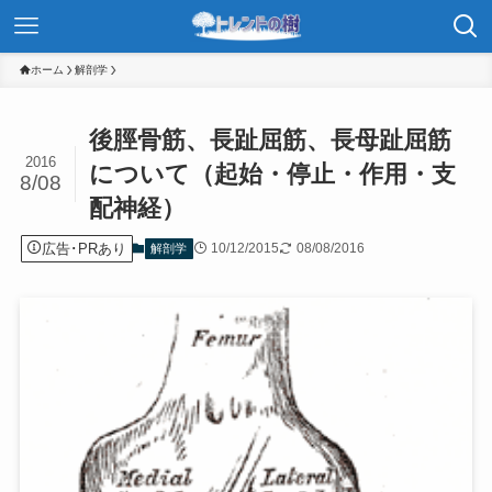
ホーム
解剖学
後脛骨筋、長趾屈筋、長母趾屈筋
2016
について（起始・停止・作用・支
8/08
配神経）
広告･PRあり
10/12/2015
08/08/2016
解剖学