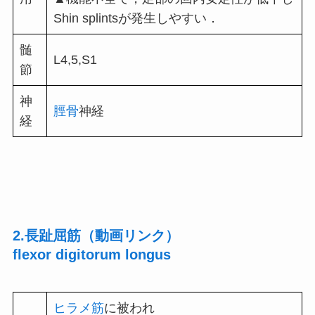
Shin splintsが発生しやすい．
髄
L4,5,S1
節
神
脛骨
神経
経
2.長趾屈筋（動画リンク）
flexor digitorum longus
ヒラメ筋
に被われ