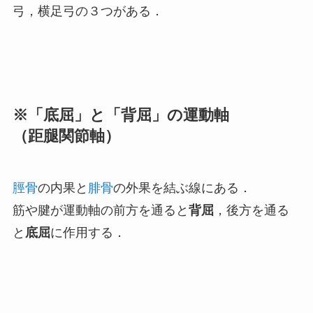
弓，横足弓の３つがある．
※「底屈」と「背屈」の運動軸
（距腿関節軸）
脛骨
の内果と
腓骨
の外果を結ぶ線にある．
筋や腱が運動軸の前方を通ると
背屈
，後方を通る
と
底屈
に作用する．