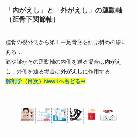
「内がえし」と「外がえし」の運動軸
（距骨下関節軸）
踵骨の後外側から第１中足骨底を結ぶ斜めの線に
ある．
筋や腱がその運動軸の内側を通る場合は
内がえ
し
，外側を通る場合は
外がえし
に作用する．
解剖学（目次）New !へもどる➡