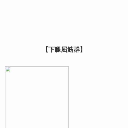
【下腿屈筋群】