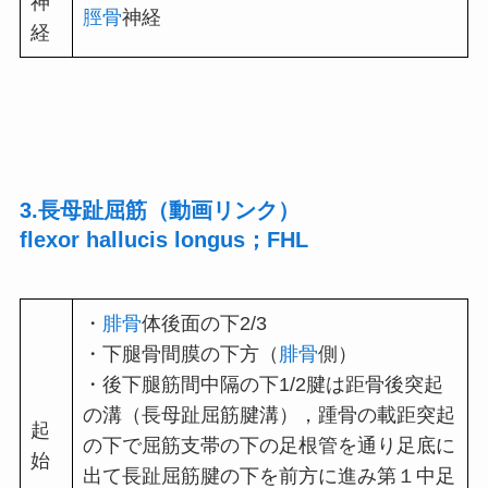
神
脛骨
神経
経
3.長母趾屈筋（動画リンク）
flexor hallucis longus；FHL
・
腓骨
体後面の下2/3
・下腿骨間膜の下方（
腓骨
側）
・後下腿筋間中隔の下1/2腱は距骨後突起
の溝（長母趾屈筋腱溝），踵骨の載距突起
起
の下で屈筋支帯の下の足根管を通り足底に
始
出て長趾屈筋腱の下を前方に進み第１中足