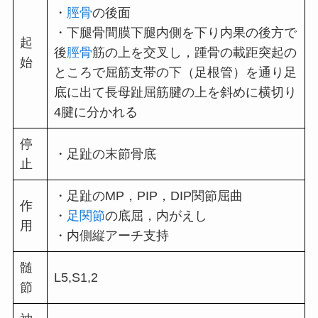
・
脛骨
の後面
・下腿骨間膜下腿内側を下り内果の後方で
起
後
脛骨
筋の上を交叉し，踵骨の載距突起の
始
ところで屈筋支帯の下（足根管）を通り足
底に出て長母趾屈筋腱の上を斜めに横切り
4腱に分かれる
停
・足趾の末節骨底
止
・足趾のMP，PIP，DIP関節屈曲
作
・
足関節
の底屈，内がえし
用
・内側縦アーチ支持
髄
L5,S1,2
節