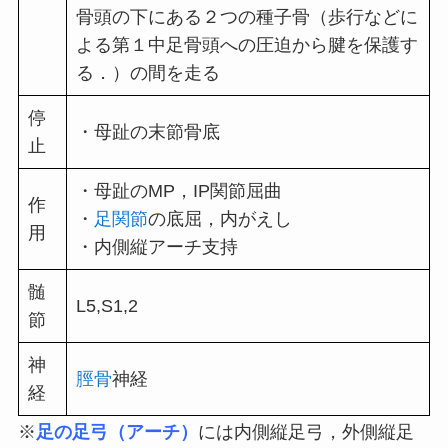
骨頭の下にある２つの種子骨（歩行などに
よる第１中足骨頭への圧迫から腱を保護す
る．）の間を走る
停
・母趾の末節骨底
止
・母趾のMP，IP関節屈曲
作
・
足関節
の底屈，内がえし
用
・内側縦アーチ支持
髄
L5,S1,2
節
神
脛骨
神経
経
※
足の足弓（アーチ）
には内側縦足弓，外側縦足