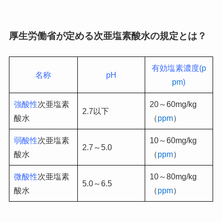
厚生労働省が定める次亜塩素酸水の規定とは？
有効塩素濃度(
p
名称
pH
pm
)
強酸性
次亜塩素
20～60mg/kg
2.7以下
酸水
（
ppm
）
弱酸性
次亜塩素
10～60mg/kg
2.7～5.0
酸水
（
ppm
）
微酸性
次亜塩素
10～80mg/kg
5.0～6.5
酸水
（
ppm
）