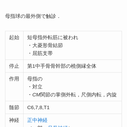
母指球の最外側で触診．
起始
短母指外転筋に被われ
・大菱形骨結節
・屈筋支帯
停止
第1中手骨骨幹部の橈側縁全体
作用
母指の
・対立
・
CM
関節の掌側外転，尺側内転，内旋
髄節
C6,7,8,T1
神経
正中神経