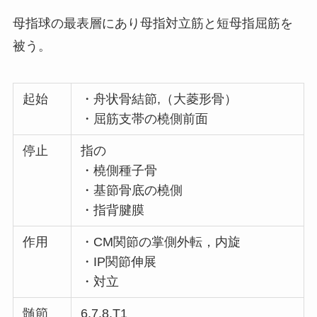
母指球の最表層にあり母指対立筋と短母指屈筋を
被う。
起始
・舟状骨結節,（大菱形骨）
・屈筋支帯の橈側前面
停止
指の
・橈側種子骨
・基節骨底の橈側
・指背腱膜
作用
・CM関節の掌側外転，内旋
・IP関節伸展
・対立
髄節
6,7,8,T1