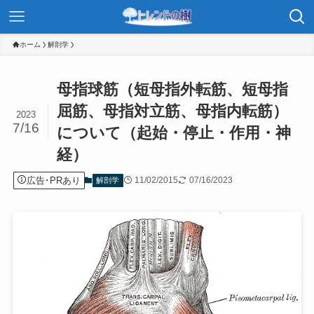
ホーム
解剖学
母指球筋（短母指外転筋、短母指
屈筋、母指対立筋、母指内転筋）
2023
7/16
について（起始・停止・作用・神
経）
広告･PRあり
11/02/2015
07/16/2023
解剖学