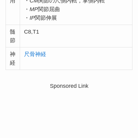
用
・
CM
関節の尺側内転，掌側内転
・
MP
関節屈曲
・
IP
関節伸展
髄
C8,T1
節
神
尺骨神経
経
Sponsored Link