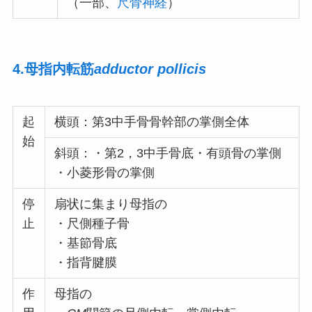
（一部、
尺骨神経
）
4.母指内転筋
adductor pollicis
起
横頭：第3中手骨骨幹部の掌側全体
始
斜頭：・第2，3中手骨底・有頭骨の掌側
・小菱形骨の掌側
停
扇状に集まり母指の
止
・尺側種子骨
・基節骨底
・指背腱膜
作
母指の