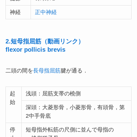
神経
正中神経
2.短母指屈筋（動画リンク）
flexor pollicis brevis
二頭の間を
長母指屈筋
腱が通る．
起
浅頭：屈筋支帯の橈側
始
深頭：大菱形骨，小菱形骨，有頭骨，第
2中手骨底
停
短母指外転筋の尺側に並んで母指の