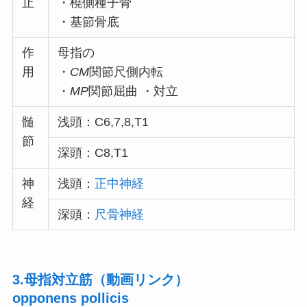
止
・橈側種子骨
・基節骨底
作
母指の
用
・
CM
関節尺側内転
・
MP
関節屈曲 ・対立
髄
浅頭：C6,7,8,T1
節
深頭：C8,T1
神
浅頭：
正中神経
経
深頭：
尺骨神経
3.母指対立筋（動画リンク）
opponens pollicis