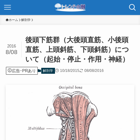
ホーム
解剖学
後頭下筋群（大後頭直筋、小後頭
2016
直筋、上頭斜筋、下頭斜筋）につ
8/08
いて（起始・停止・作用・神経）
広告･PRあり
10/18/2015
08/08/2016
解剖学