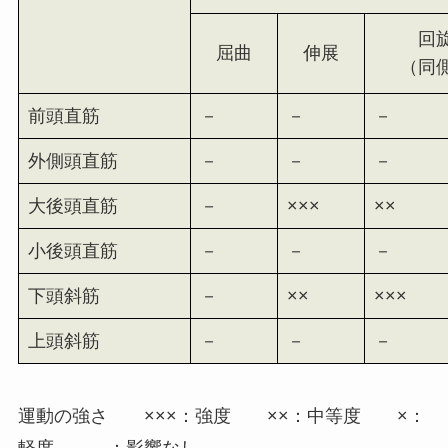
回
屈曲
伸展
（同
前頭直筋
－
－
－
外側頭直筋
－
－
－
大後頭直筋
－
×××
××
小後頭直筋
－
－
－
下頭斜筋
－
××
×××
上頭斜筋
－
－
－
運動の強さ ×××：強度 ××：中等度 ×：
軽度 －：影響なし