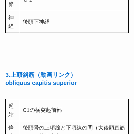
Ｃ１
節
神
後頭下神経
経
3.上頭斜筋（動画リンク）
obliquus capitis superior
起
C1の横突起前部
始
停
後頭骨の上項線と下項線の間（大後頭直筋