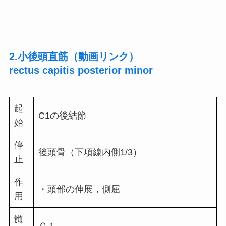
2.小後頭直筋（動画リンク）
rectus capitis posterior minor
起
C1の後結節
始
停
後頭骨（下項線内側1/3）
止
作
・頭部の伸展，側屈
用
髄