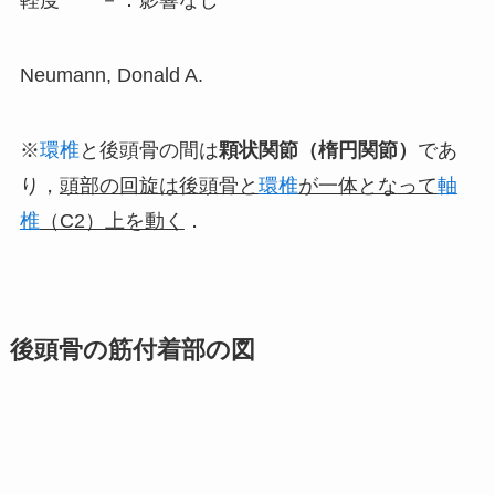
Neumann, Donald A.
※
環椎
と後頭骨の間は
顆状関節（楕円関節）
であ
り，
頭部の回旋は後頭骨と
環椎
が一体となって
軸
椎
（
C2）上を動く
．
後頭骨の筋付着部の図