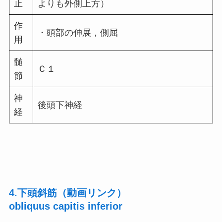
止
よりも外側上方）
作
・頭部の伸展，側屈
用
髄
Ｃ１
節
神
後頭下神経
経
4.下頭斜筋（動画リンク）
obliquus capitis inferior