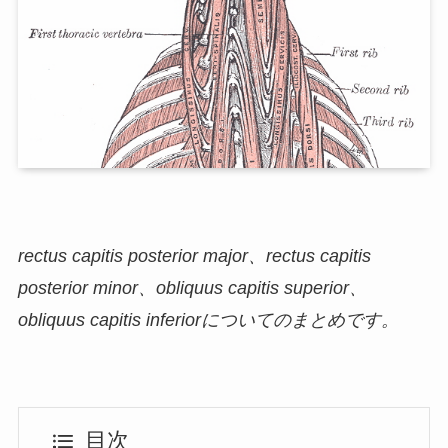
rectus capitis posterior major、rectus capitis
posterior minor、obliquus capitis superior、
obliquus capitis inferiorについてのまとめです。
目次