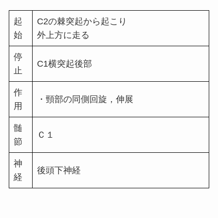
起
C2の棘突起から起こり
始
外上方に走る
停
C1横突起後部
止
作
・頸部の同側回旋，伸展
用
髄
Ｃ１
節
神
後頭下神経
経