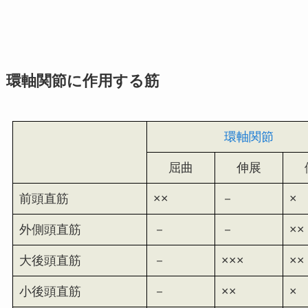
環軸関節に作用する筋
環軸関節
屈曲
伸展
前頭直筋
××
－
×
外側頭直筋
－
－
××
大後頭直筋
－
×××
××
小後頭直筋
－
××
×