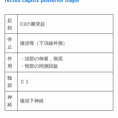
rectus capitis posterior major
起
C2の棘突起
始
停
後頭骨（下項線外側）
止
作
・頭部の伸展，側屈
用
・頸部の同側回旋
髄
Ｃ１
節
神
後頭下神経
経