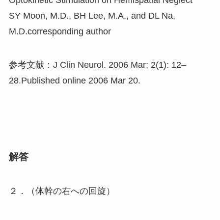
SY Moon, M.D., BH Lee, M.A., and DL Na,
M.D.corresponding author
参考文献：J Clin Neurol. 2006 Mar; 2(1): 12–
28.Published online 2006 Mar 20.
解答
２．（体幹の右への回旋）