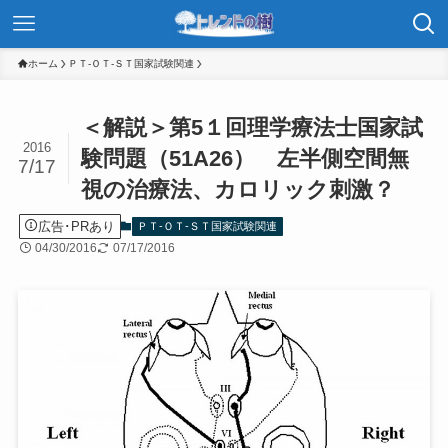
ホーム
ＰＴ-ＯＴ-ＳＴ国家試験関連
＜解説＞第5１回理学療法士国家試
2016
験問題（51A26） 左半側空間無
7/17
視の治療法、カロリック刺激？
広告･PRあり
ＰＴ-ＯＴ-ＳＴ国家試験関連
04/30/2016
07/17/2016