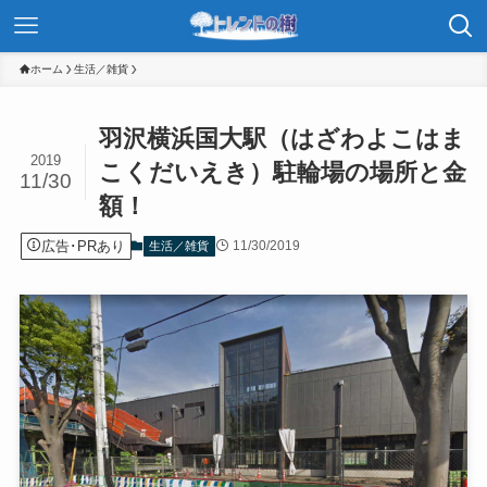
ホーム
生活／雑貨
羽沢横浜国大駅（はざわよこはま
2019
こくだいえき）駐輪場の場所と金
11/30
額！
広告･PRあり
11/30/2019
生活／雑貨