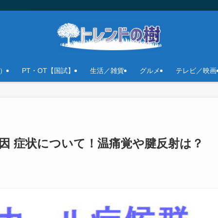
）
PT・OT【国試】
生活／雑貨
グルメ
テレビ／映画
因 症状について！温痛覚や腱反射は？