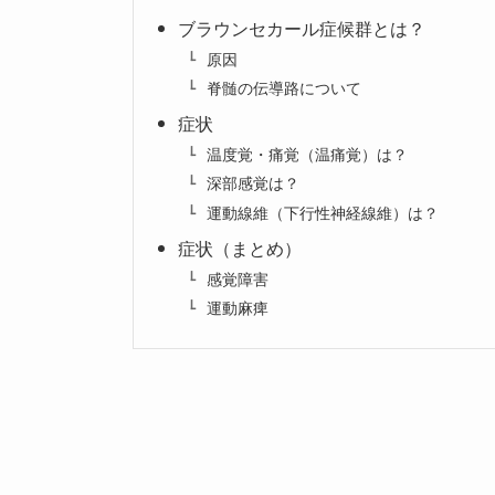
ブラウンセカール症候群とは？
原因
脊髄の伝導路について
症状
温度覚・痛覚（温痛覚）は？
深部感覚は？
運動線維（下行性神経線維）は？
症状（まとめ）
感覚障害
運動麻痺