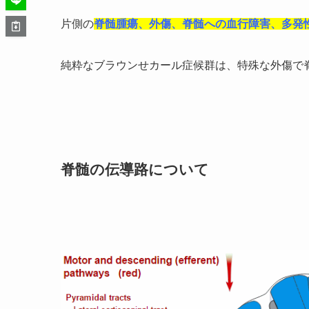
片側の
脊髄腫瘍、外傷、脊髄への血行障害、多発
純粋なブラウンせカール症候群は、特殊な外傷で
脊髄の伝導路について