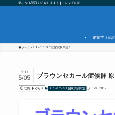
気になる話題を紹介します！ | トレンドの樹
解剖学（目次
ホーム
ＰＴ-ＯＴ-ＳＴ国家試験関連
2017
ブラウンセカール症候群 原
5/05
広告･PRあり
05/05/2017
ＰＴ-ＯＴ-ＳＴ国家試験関連