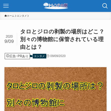
ホーム
エンタメ
タロとジロの剥製の場所はどこ？
2020
別々の博物館に保管されている理
9/09
由とは？
広告･PRあり
09/09/2020
エンタメ