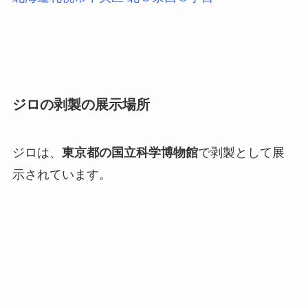
ジロの剥製の展示場所
ジロは、
東京都の国立科学博物館
で剥製として展
示されています。