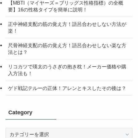
【MBTI（マイヤーズ＝ブリッグス性格指標）の全概
要】16の性格タイプを簡単に説明！
正中神経支配の筋の覚え方！語呂合わせしない方法が
楽！
尺骨神経支配の筋の覚え方！語呂合わせしない楽な方
法とは？
リコカツで瑛太のうさぎの抱き枕！メーカー価格や購
入方法も！
ゲド戦記テルーの正体！アレンとキスしたその後は？
Category
Category