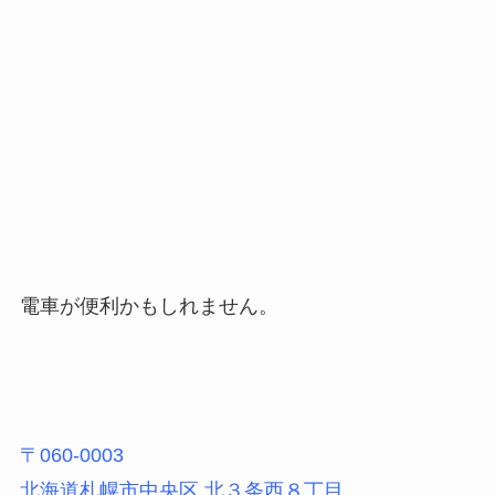
電車が便利かもしれません。
〒060-0003
北海道札幌市中央区 北３条西８丁目