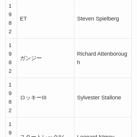
1
9
ET
Steven Spielberg
8
2
1
9
Richard Attenboroug
ガンジー
8
h
2
1
9
ロッキーIII
Sylvester Stallone
8
2
1
9
スタートレックIV
Leonard Nimoy