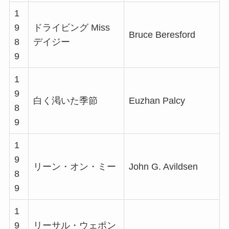
1
9
ドライビング Miss
Bruce Beresford
8
デイジー
9
1
9
白く渇いた季節
Euzhan Palcy
8
9
1
9
リーン・オン・ミー
John G. Avildsen
8
9
1
9
リーサル・ウェポン