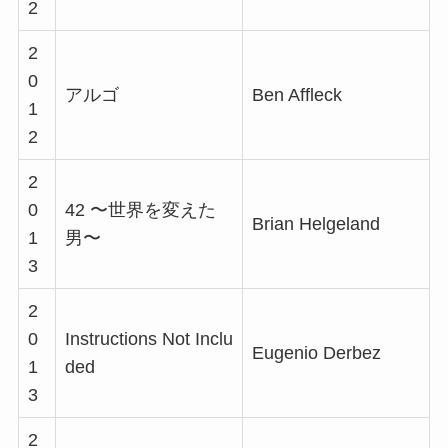
2
2
0
アルゴ
Ben Affleck
1
2
2
0
42 〜世界を変えた
Brian Helgeland
1
男〜
3
2
0
Instructions Not Inclu
Eugenio Derbez
1
ded
3
2