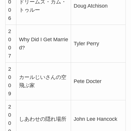
0
ドリームズ・カム・
Doug Atchison
0
トゥルー
6
2
0
Why Did I Get Marrie
Tyler Perry
0
d?
7
2
0
カールじいさんの空
Pete Docter
0
飛ぶ家
9
2
0
しあわせの隠れ場所
John Lee Hancock
0