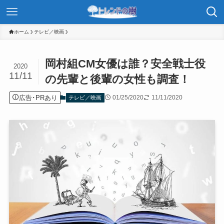
ホーム
テレビ／映画
岡村組CM女優は誰？安全戦士役
2020
11/11
の先輩と後輩の女性も調査！
広告･PRあり
01/25/2020
11/11/2020
テレビ／映画