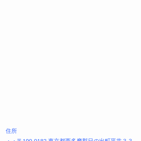
住所
・・〒190-0182 東京都西多摩郡日の出町平井３３