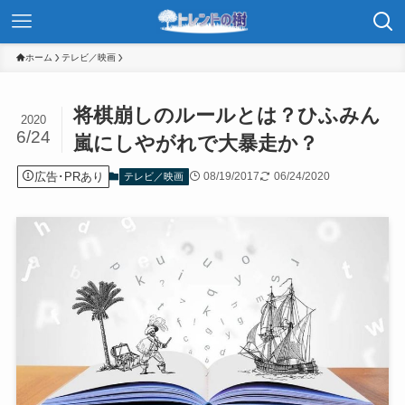
ホーム
テレビ／映画
将棋崩しのルールとは？ひふみん
2020
6/24
嵐にしやがれで大暴走か？
広告･PRあり
08/19/2017
06/24/2020
テレビ／映画